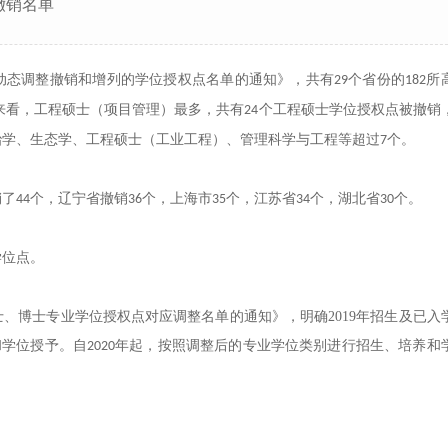
撤销名单
动态调整撤销和增列的学位授权点名单的通知》，共有
个省份的
所
29
182
来看，工程硕士（项目管理）最多，共有
个工程硕士学位授权点被撤销
24
治学、生态学、工程硕士（工业工程）、管理科学与工程等超过
个。
7
销了
个，辽宁省撤销
个，上海市
个，江苏省
个，湖北省
个。
44
36
35
34
30
学位点。
士、博士专业学位授权点对应调整名单的通知》，明确
2019
年招生及已入
和学位授予。自
年起，按照调整后的专业学位类别进行招生、培养和
2020