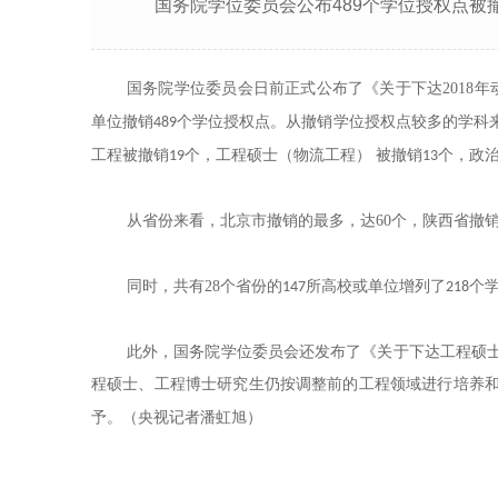
国务院学位委员会公布489个学位授权点被
国务院学位委员会日前正式公布了《关于下达
2018
年
单位撤销
个学位授权点。从撤销学位授权点较多的学科
489
工程被撤销
个，工程硕士（物流工程） 被撤销
个，政
19
13
从省份来看，北京市撤销的最多，达
60
个，陕西省撤
同时，共有
28
个省份的
所高校或单位增列了
个
147
218
此外，国务院学位委员会还发布了《关于下达工程硕
程硕士、工程博士研究生仍按调整前的工程领域进行培养
予。（央视记者潘虹旭）