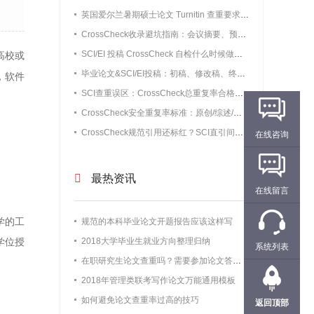
英国爱尔兰暑期硕士论文 Turnitin 查重要求，附实测重复率数据
CrossCheck收录避坑指南：会议摘要、预印本、知网学位论文要不要改写？
SCI/EI 投稿 CrossCheck 自检什么时候做最合适？实测数据告诉你最佳预检时间
高校或
毕业论文&SCI/EI投稿：初稿、修改稿、终稿CrossCheck检测时机详解，别刚写完初稿就花钱查重
，软件
SCI查重误区：CrossCheck总重复率合格就稳了？单源高重复照样初审被拒
CrossCheck安全重复率标准：原创/综述/短篇通讯/会议论文阈值（不被编辑退回）
CrossCheck规范引用还标红？SCI直引间接引用无需修改情况详解
在线咨询
最热资讯
在线留言
学的工
规范的本科毕业论文开题报告应该这样写
2018大学毕业生就业方向整理归纳
学位授
系统列表
在职研究生论文查重吗？需要参加论文答辩吗？
2018年管理类联考写作论文万能通用模板
如何避免论文查重率过高的技巧
返回顶部