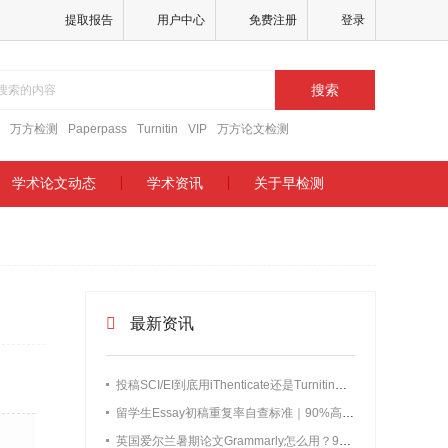
提取报告
用户中心
免费注册
登录
搜索
万方检测
Paperpass
Turnitin
VIP
万方论文检测
学术论文动态
学术资讯
关于早检测
最新资讯
投稿SCI/EI到底用iThenticate还是Turnitin？两者查重差异实测
留学生Essay初稿重复率自查标准｜90%高频翻车问题+实测数据全解析
英国爱尔兰暑期论文Grammarly怎么用？90%留学生都踩的误区